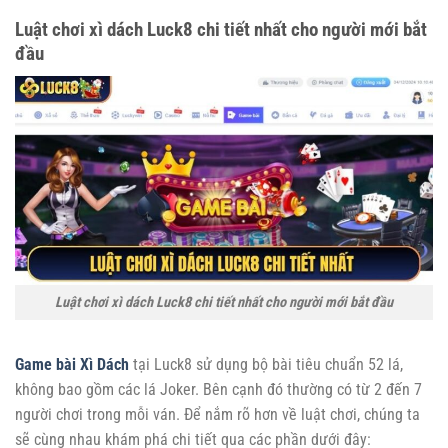
Luật chơi xì dách Luck8 chi tiết nhất cho người mới bắt
đầu
Luật chơi xì dách Luck8 chi tiết nhất cho người mới bắt đầu
Game bài Xì Dách
tại Luck8 sử dụng bộ bài tiêu chuẩn 52 lá,
không bao gồm các lá Joker. Bên cạnh đó thường có từ 2 đến 7
người chơi trong mỗi ván. Để nắm rõ hơn về luật chơi, chúng ta
sẽ cùng nhau khám phá chi tiết qua các phần dưới đây: