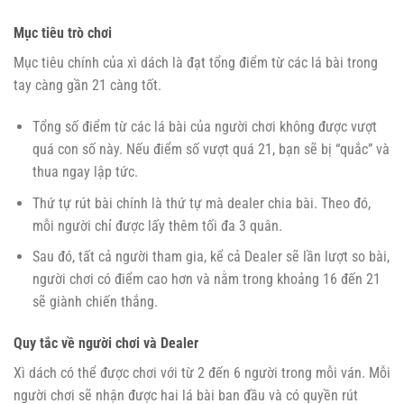
Mục tiêu trò chơi
Mục tiêu chính của xì dách là đạt tổng điểm từ các lá bài trong
tay càng gần 21 càng tốt.
Tổng số điểm từ các lá bài của người chơi không được vượt
quá con số này. Nếu điểm số vượt quá 21, bạn sẽ bị “quắc” và
thua ngay lập tức.
Thứ tự rút bài chính là thứ tự mà dealer chia bài. Theo đó,
mỗi người chỉ được lấy thêm tối đa 3 quân.
Sau đó, tất cả người tham gia, kể cả Dealer sẽ lần lượt so bài,
người chơi có điểm cao hơn và nằm trong khoảng 16 đến 21
sẽ giành chiến thắng.
Quy tắc về người chơi và Dealer
Xì dách có thể được chơi với từ 2 đến 6 người trong mỗi ván. Mỗi
người chơi sẽ nhận được hai lá bài ban đầu và có quyền rút