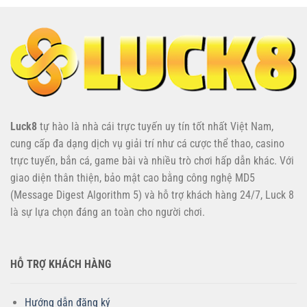
Chơi
Chơi
Casino
Kinh
Hút
Điển
Khách
Nhất
2025
Luck8
tự hào là nhà cái trực tuyến uy tín tốt nhất Việt Nam,
cung cấp đa dạng dịch vụ giải trí như cá cược thể thao, casino
trực tuyến, bắn cá, game bài và nhiều trò chơi hấp dẫn khác. Với
giao diện thân thiện, bảo mật cao bằng công nghệ MD5
(Message Digest Algorithm 5) và hỗ trợ khách hàng 24/7, Luck 8
là sự lựa chọn đáng an toàn cho người chơi.
HỖ TRỢ KHÁCH HÀNG
Hướng dẫn đăng ký