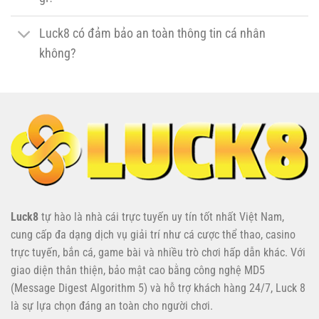
Luck8 có đảm bảo an toàn thông tin cá nhân
không?
Luck8
tự hào là nhà cái trực tuyến uy tín tốt nhất Việt Nam,
cung cấp đa dạng dịch vụ giải trí như cá cược thể thao, casino
trực tuyến, bắn cá, game bài và nhiều trò chơi hấp dẫn khác. Với
giao diện thân thiện, bảo mật cao bằng công nghệ MD5
(Message Digest Algorithm 5) và hỗ trợ khách hàng 24/7, Luck 8
là sự lựa chọn đáng an toàn cho người chơi.