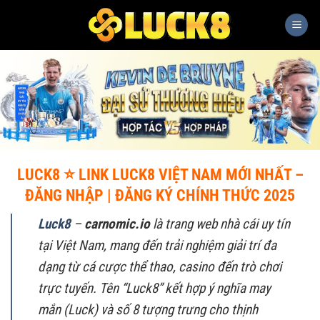
Chuyển
đến
nội
dung
LUCK8 ⭐ LINK LUCK8 VIỆT NAM MỚI NHẤT –
ĐĂNG NHẬP | ĐĂNG KÝ CHÍNH THỨC 2025
Luck8
–
carnomic.io
là trang web nhà cái uy tín
tại Việt Nam, mang đến trải nghiệm giải trí đa
dạng từ cá cược thể thao, casino đến trò chơi
trực tuyến. Tên “Luck8” kết hợp ý nghĩa may
mắn (Luck) và số 8 tượng trưng cho thịnh