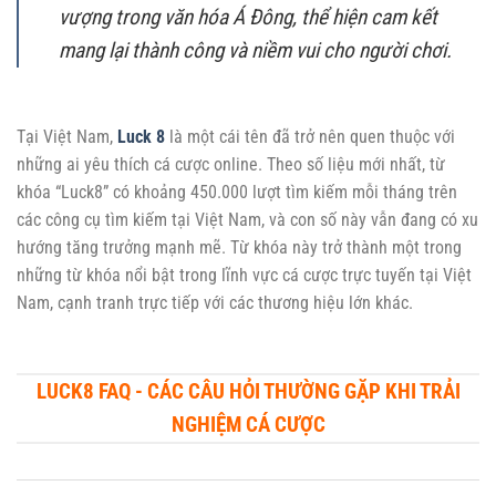
vượng trong văn hóa Á Đông, thể hiện cam kết
mang lại thành công và niềm vui cho người chơi.
Tại Việt Nam,
Luck 8
là một cái tên đã trở nên quen thuộc với
những ai yêu thích cá cược online. Theo số liệu mới nhất, từ
khóa “Luck8” có khoảng 450.000 lượt tìm kiếm mỗi tháng trên
các công cụ tìm kiếm tại Việt Nam, và con số này vẫn đang có xu
hướng tăng trưởng mạnh mẽ. Từ khóa này trở thành một trong
những từ khóa nổi bật trong lĩnh vực cá cược trực tuyến tại Việt
Nam, cạnh tranh trực tiếp với các thương hiệu lớn khác.
LUCK8 FAQ - CÁC CÂU HỎI THƯỜNG GẶP KHI TRẢI
NGHIỆM CÁ CƯỢC