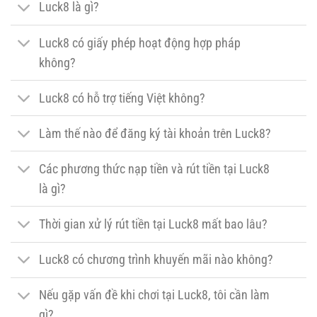
Luck8 là gì?
Luck8 có giấy phép hoạt động hợp pháp
không?
Luck8 có hỗ trợ tiếng Việt không?
Làm thế nào để đăng ký tài khoản trên Luck8?
Các phương thức nạp tiền và rút tiền tại Luck8
là gì?
Thời gian xử lý rút tiền tại Luck8 mất bao lâu?
Luck8 có chương trình khuyến mãi nào không?
Nếu gặp vấn đề khi chơi tại Luck8, tôi cần làm
gì?